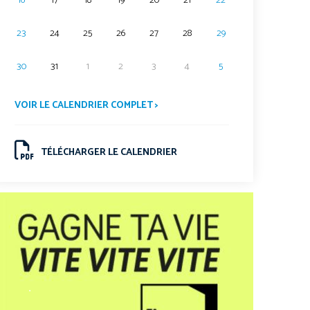
16
17
18
19
20
21
22
23
24
25
26
27
28
29
30
31
1
2
3
4
5
VOIR LE CALENDRIER COMPLET >
TÉLÉCHARGER LE CALENDRIER
.