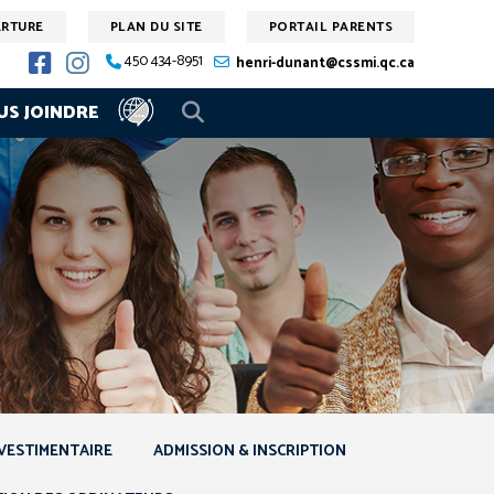
ERTURE
PLAN DU SITE
PORTAIL PARENTS
450 434-8951
henri-dunant@cssmi.qc.ca
US JOINDRE
VESTIMENTAIRE
ADMISSION & INSCRIPTION