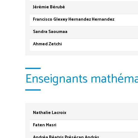
Jérémie Bérubé
Francisco Glexey Hernandez Hernandez
Sandra Saoumaa
Ahmed Zetchi
Enseignants mathéma
Nathalie Lacroix
Faten Masri
Andréa Béatris Présécan Andràs