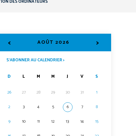
TION DES ORDINATEURS
<
>
AOÛT 2026
S’ABONNER AU CALENDRIER >
D
L
M
M
J
V
S
26
27
28
29
30
31
1
2
3
4
5
6
7
8
9
10
11
12
13
14
15