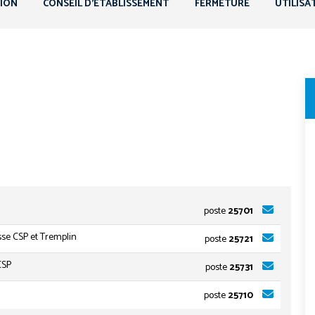
TION
CONSEIL D’ÉTABLISSEMENT
FERMETURE
UTILISA
poste
25701
asse CSP et Tremplin
poste
25721
CSP
poste
25731
poste
25710