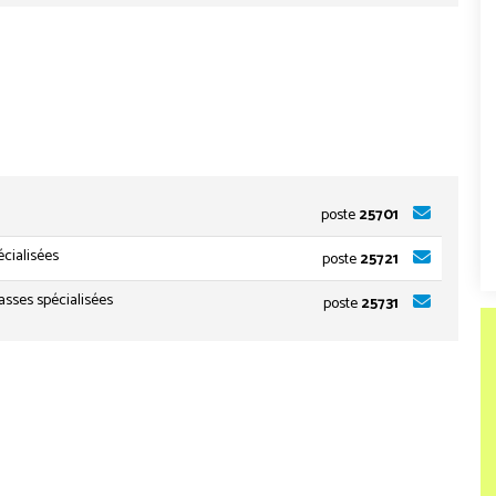
poste
25701
écialisées
poste
25721
lasses spécialisées
poste
25731