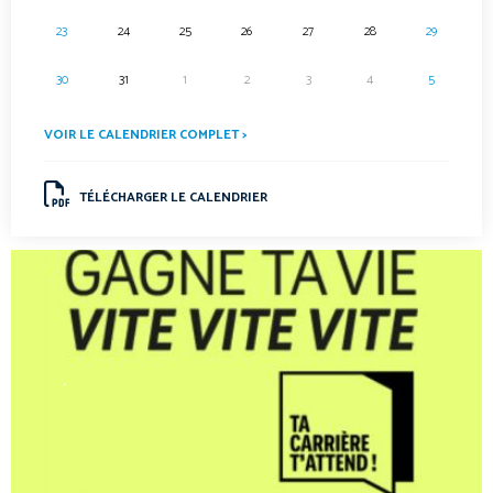
23
24
25
26
27
28
29
30
31
1
2
3
4
5
VOIR LE CALENDRIER COMPLET >
TÉLÉCHARGER LE CALENDRIER
.