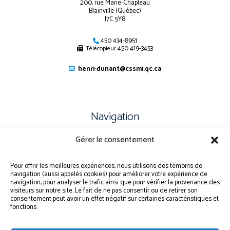
200, rue Marie-Chapleau
Blainville (Québec)
J7C 5Y8
450 434-8951
450 419-3453
Télécopieur
henri-dunant@cssmi.qc.ca
Navigation
Gérer le consentement
PLAN DU SITE
PORTAIL PARENTS
Pour offrir les meilleures expériences, nous utilisons des témoins de
navigation (aussi appelés cookies) pour améliorer votre expérience de
PLAINTE – SERVICE À L’ÉLÈVE
navigation, pour analyser le trafic ainsi que pour vérifier la provenance des
visiteurs sur notre site. Le fait de ne pas consentir ou de retirer son
POLITIQUE DE CONFIDENTIALITÉ
consentement peut avoir un effet négatif sur certaines caractéristiques et
fonctions.