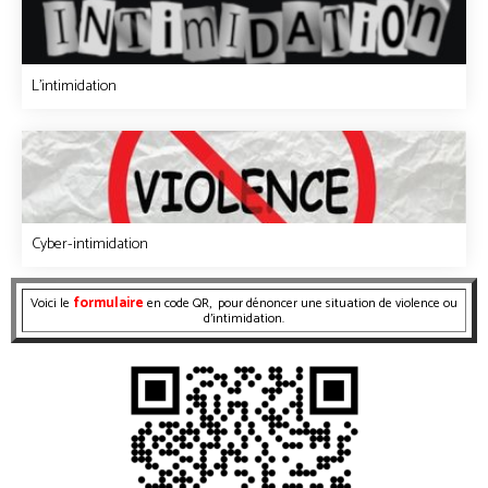
L'intimidation
Cyber-intimidation
formulaire
Voici le
en code QR, pour dénoncer une situation de violence ou
d’intimidation.