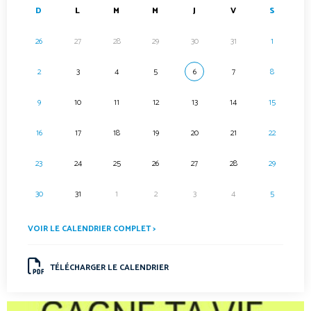
D
L
M
M
J
V
S
26
27
28
29
30
31
1
2
3
4
5
6
7
8
9
10
11
12
13
14
15
16
17
18
19
20
21
22
23
24
25
26
27
28
29
30
31
1
2
3
4
5
VOIR LE CALENDRIER COMPLET >
TÉLÉCHARGER LE CALENDRIER