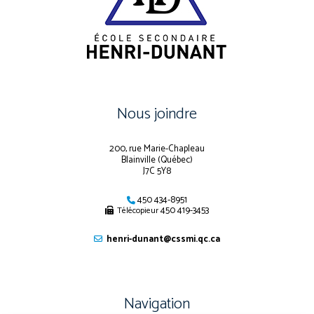
Nous joindre
200, rue Marie-Chapleau
Blainville (Québec)
J7C 5Y8
450 434-8951
450 419-3453
Télécopieur
henri-dunant@cssmi.qc.ca
Navigation